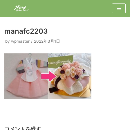
コ
ン
テ
ン
manafc2203
ツ
by
wpmaster
2022年3月1日
へ
ス
キ
ッ
プ
コメントを残す