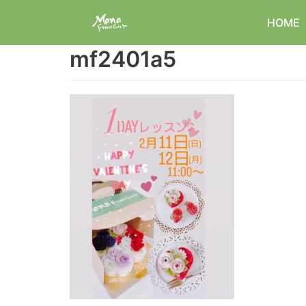
コ
HOME
ン
テ
mf2401a5
ン
ツ
へ
ス
キ
ッ
プ