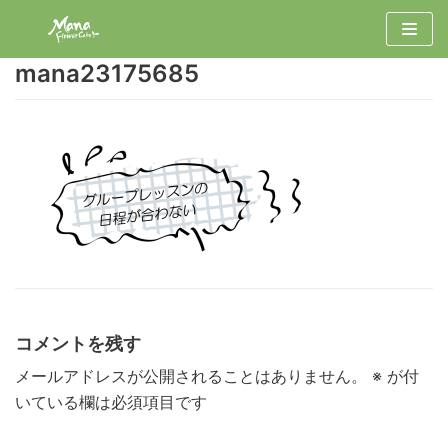
コ
ン
mana23175685
テ
ン
ツ
へ
ス
キ
ッ
プ
コメントを残す
メールアドレスが公開されることはありません。
※
が付
いている欄は必須項目です