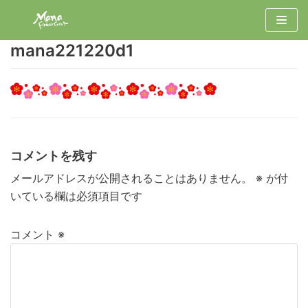
コ
ン
mana221220d1
テ
ン
ツ
へ
ス
キ
コメントを残す
ッ
プ
メールアドレスが公開されることはありません。
※
が付
いている欄は必須項目です
コメント
※