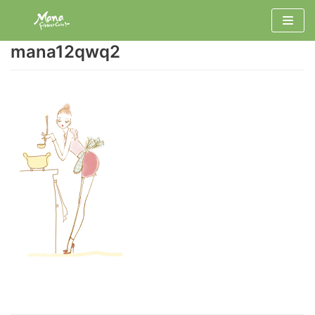
コ
ン
mana12qwq2
テ
ン
ツ
へ
ス
キ
ッ
プ