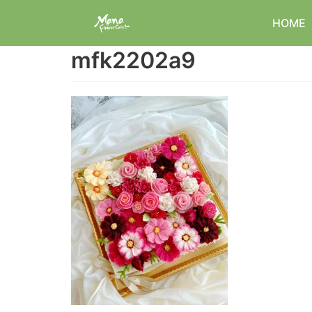
コ
HOME
ン
テ
mfk2202a9
ン
ツ
へ
ス
キ
ッ
プ