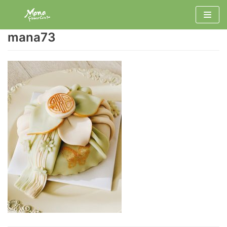
コ
ン
mana73
テ
ン
ツ
へ
ス
キ
ッ
プ