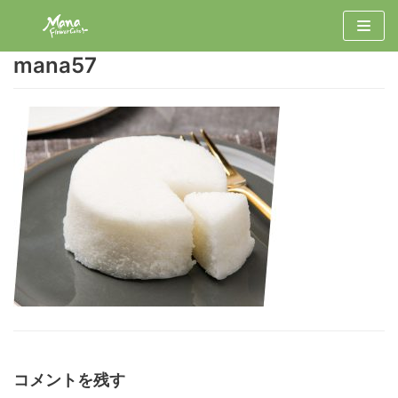
コ
ン
mana57
テ
ン
ツ
へ
ス
キ
ッ
プ
コメントを残す