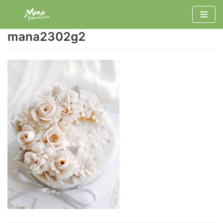
コ
ン
mana2302g2
テ
ン
ツ
へ
ス
キ
ッ
プ