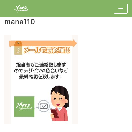
コ
ン
mana110
テ
ン
ツ
へ
ス
キ
ッ
プ