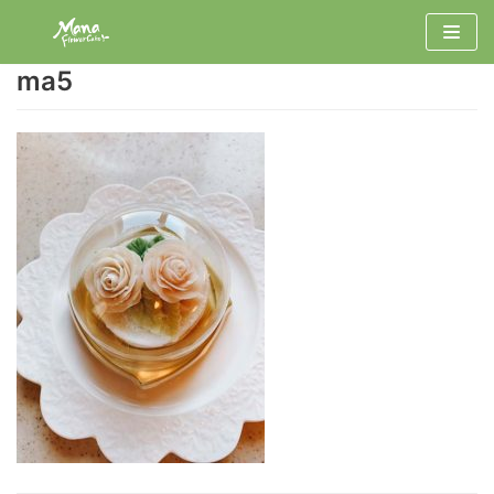
コ
ン
ma5
テ
ン
ツ
へ
ス
キ
ッ
プ