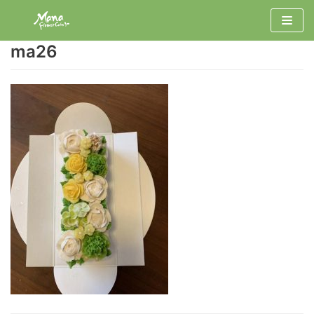
コ
ン
ma26
テ
ン
ツ
へ
ス
キ
ッ
プ