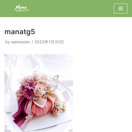
コ
ン
テ
ン
manatg5
ツ
by
wpmaster
2023年1月30日
へ
ス
キ
ッ
プ